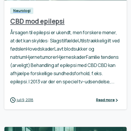
Neurologi
CBD mod epilepsi
Årsagen til epilepsi er ukendt, men forskere mener,
at det kan skyldes: SlagstilfældeUtilstrækkelig ilt ved
fødslenHovedskaderLavt blodsukker og
natriumHjernetumorerHjerneskaderFamilie tendens
(arveligt) Behandling af epilepsi med CBD CBD kan
afhjælpe forskellige sundhedsforhold, f.eks.
epilepsi. I 2013 var der en speciel tv-udsendelse,...
juli 9, 2018
Read more