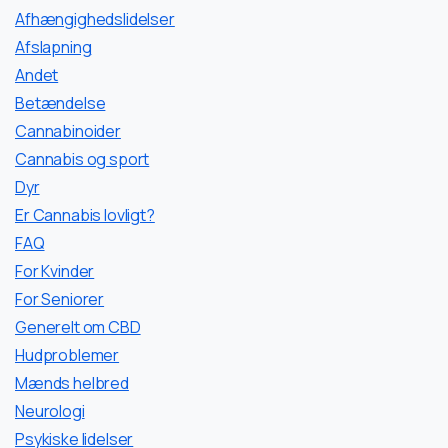
Afhængighedslidelser
Afslapning
Andet
Betændelse
Cannabinoider
Cannabis og sport
Dyr
Er Cannabis lovligt?
FAQ
For Kvinder
For Seniorer
Generelt om CBD
Hudproblemer
Mænds helbred
Neurologi
Psykiske lidelser