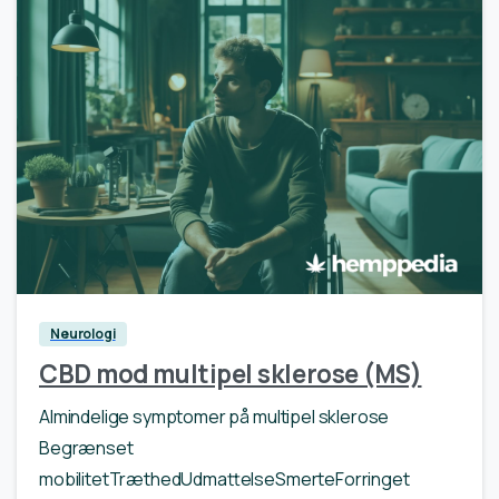
0
Neurologi
CBD mod multipel sklerose (MS)
Almindelige symptomer på multipel sklerose
Begrænset
mobilitetTræthedUdmattelseSmerteForringet