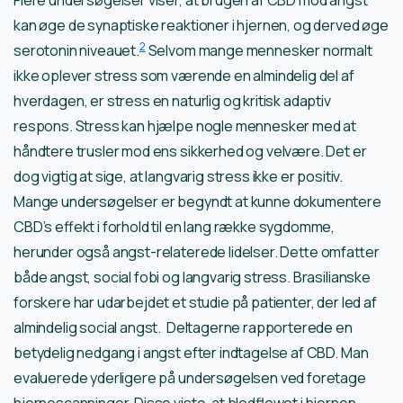
Flere undersøgelser viser, at brugen af CBD mod angst
kan øge de synaptiske reaktioner i hjernen, og derved øge
2
serotonin niveauet.
Selvom mange mennesker normalt
ikke oplever stress som værende en almindelig del af
hverdagen, er stress en naturlig og kritisk adaptiv
respons. Stress kan hjælpe nogle mennesker med at
håndtere trusler mod ens sikkerhed og velvære. Det er
dog vigtig at sige, at langvarig stress ikke er positiv.
Mange undersøgelser er begyndt at kunne dokumentere
CBD’s effekt i forhold til en lang række sygdomme,
herunder også angst-relaterede lidelser. Dette omfatter
både angst, social fobi og langvarig stress. Brasilianske
forskere har udarbejdet et studie på patienter, der led af
almindelig social angst. Deltagerne rapporterede en
betydelig nedgang i angst efter indtagelse af CBD. Man
evaluerede yderligere på undersøgelsen ved foretage