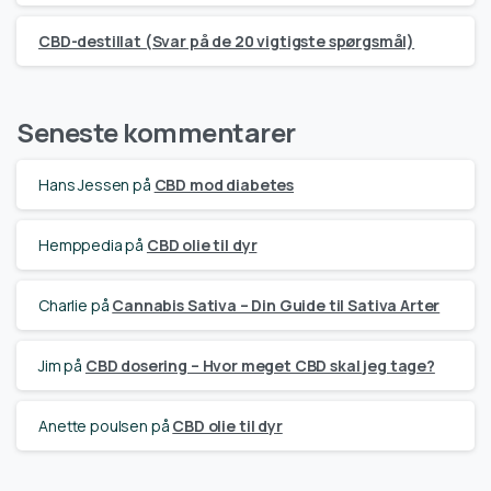
CBD-destillat (Svar på de 20 vigtigste spørgsmål)
Seneste kommentarer
Hans Jessen
på
CBD mod diabetes
Hemppedia
på
CBD olie til dyr
Charlie
på
Cannabis Sativa – Din Guide til Sativa Arter
Jim
på
CBD dosering – Hvor meget CBD skal jeg tage?
Anette poulsen
på
CBD olie til dyr