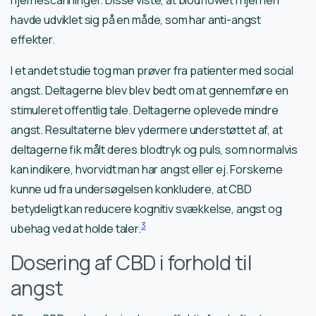
hjernescanninger. Disse viste, at blodflowet i hjernen
havde udviklet sig på en måde, som har anti-angst
effekter.
I et andet studie tog man prøver fra patienter med social
angst. Deltagerne blev blev bedt om at gennemføre en
stimuleret offentlig tale. Deltagerne oplevede mindre
angst. Resultaterne blev ydermere understøttet af, at
deltagerne fik målt deres blodtryk og puls, som normalvis
kan indikere, hvorvidt man har angst eller ej. Forskerne
kunne ud fra undersøgelsen konkludere, at CBD
betydeligt kan reducere kognitiv svækkelse, angst og
3
ubehag ved at holde taler.
Dosering af CBD i forhold til
angst