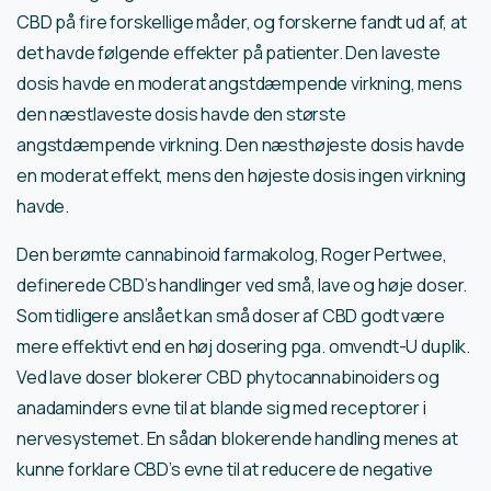
CBD på fire forskellige måder, og forskerne fandt ud af, at
det havde følgende effekter på patienter. Den laveste
dosis havde en moderat angstdæmpende virkning, mens
den næstlaveste dosis havde den største
angstdæmpende virkning. Den næsthøjeste dosis havde
en moderat effekt, mens den højeste dosis ingen virkning
havde.
Den berømte cannabinoid farmakolog, Roger Pertwee,
definerede CBD’s handlinger ved små, lave og høje doser.
Som tidligere anslået kan små doser af CBD godt være
mere effektivt end en høj dosering pga. omvendt-U duplik.
Ved lave doser blokerer CBD phytocannabinoiders og
anadaminders evne til at blande sig med receptorer i
nervesystemet. En sådan blokerende handling menes at
kunne forklare CBD’s evne til at reducere de negative