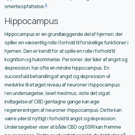
6
smerteopfattelse.
Hippocampus
Hippocampus er en grundlæggende del af hjernen, der
spiller en væsentlig rolle i forhold til forskellige funktioner i
hjernen. Den er kendt for at spille en rolle i forhold til
kognition og hukommelse. Personer, der lider af angst og
depression, har ofte en mindre hippocampus. En
succesfuld behandling af angst og depression vil
medvirke til et øget niveau af neuroner i hippocampus.
I en undersøgelse, lavet med mus, viste det sig at
indtagelse af CBD gentagne gange kan øge
regenereringen af neuroner i hippocampus. Dette kan
være yderst nyttigt i forhold til angst og depression.
Undersøgelser viser at både CBD og SSRI kan fremme