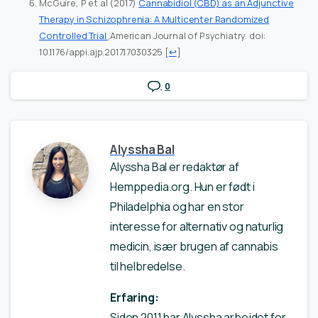
McGuire, P et al (2017)
Cannabidiol (CBD) as an Adjunctive
Therapy in Schizophrenia: A Multicenter Randomized
Controlled Trial
.American Journal of Psychiatry. doi:
10.1176/appi.ajp.2017.17030325
[
↩
]
0
Alyssha Bal
Alyssha Bal er redaktør af
Hemppedia.org. Hun er født i
Philadelphia og har en stor
interesse for alternativ og naturlig
medicin, især brugen af cannabis
til helbredelse.
Erfaring:
Siden 2011 har Alyssha arbejdet for