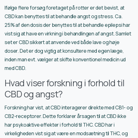
Ifølge flere forsøg foretaget på rotter er det bevist, at
CBD kan benyttes til at behandle angst og stress. Ca.
25% af den dosis der benyttes til at behandle epilepsi har
vist sig at have en virkning i behandlingen af angst. Samlet
set er CBD sikkert at anvende ved både lave og høje
doser. Det er dog vigtig at konsultere med egen læge,
inden man evt. vælger at skifte konventionel medicin ud
med CBD.
Hvad viser forskning i forhold til
CBD og angst?
Forskning har vist, at CBD interagerer direkte med CB1- og
CB2-receptorer. Dette forklarer årsagen til at CBD ikke
har psykoaktive effekter i forhold til THC. CBD har i
virkeligheden vist sig at være en modsætning til THC, og