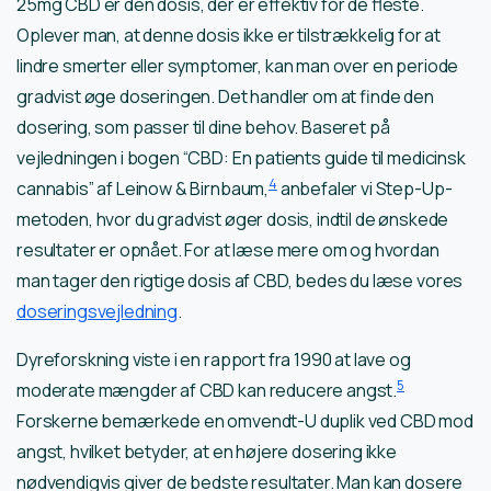
25mg CBD er den dosis, der er effektiv for de fleste.
Oplever man, at denne dosis ikke er tilstrækkelig for at
lindre smerter eller symptomer, kan man over en periode
gradvist øge doseringen. Det handler om at finde den
dosering, som passer til dine behov. Baseret på
vejledningen i bogen “CBD: En patients guide til medicinsk
4
cannabis” af Leinow & Birnbaum,
anbefaler vi Step-Up-
metoden, hvor du gradvist øger dosis, indtil de ønskede
resultater er opnået. For at læse mere om og hvordan
man tager den rigtige dosis af CBD, bedes du læse vores
doseringsvejledning
.
Dyreforskning viste i en rapport fra 1990 at lave og
5
moderate mængder af CBD kan reducere angst.
Forskerne bemærkede en omvendt-U duplik ved CBD mod
angst, hvilket betyder, at en højere dosering ikke
nødvendigvis giver de bedste resultater. Man kan dosere