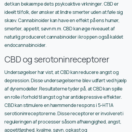
det kan bekæmpe dets psykoaktive virkninger. CBD er
ideelt til folk, der ønsker at lindre smerter uden at føle sig
skæv. Cannabinoider kan have en effekt på ens humør,
smerter, appetit, søvn m.m. CBD kan øge niveauet af
naturlig produceret cannabinoider i kroppen også kaldet
endocannabinoider.
CBD og serotoninreceptorer
Undersøgelser har vist, at CBD kan reducere angst og
depression. Disse undersøgelserne blev udført ved hjælp
af dyremodeller. Resultaterne tyder på, at CBD kan spille
en rolle i forhold til angst og har antidepressive effekter.
CBD kan stimulere en hæmmende respons i 5-HT1A
serotioninreceptorerne. Disse receptorer er involveret i
reguleringen af processer såsom afhængighed, angst,
appetitløshed, kvalme, søvn, opkast og