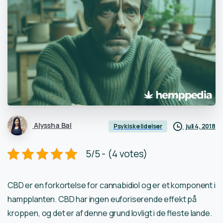
Alyssha Bal
juli 4, 2018
Psykiske lidelser
5/5 - (4 votes)
CBD er en forkortelse for cannabidiol og er et komponent i
hampplanten. CBD har ingen euforiserende effekt på
kroppen, og det er af denne grund lovligt i de fleste lande.