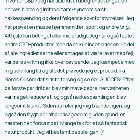
“Hvorfor CBD? Jeg har altid lidt af ubegrundet angst, en
nervøs blære og irritabel tarm-syndrom samt
nakkespænding og deraf følgende søvnforstyrrelser. Jeg
har prøvet en masse hjemmemidler, sport og andre ting.
Alt hjalp kun betinget eller midlertidigt. Jeg har også testet
andre CBD-produkter, men da de kun indeholder en lille del
af alle ingredienserne eller antages at være lavet med fejl,
var deres virkning ikke overbevisende. Jeg kæmpede med
mig selv i lang tid og til sidst prøvede jeg et produkt fra
Nordic Oil som det sidste forsøg og se der. SUCCES! Efter
de første par dråber blev min mave bedre, nervøsiteten
var meget reduceret, og også nakkespændingen blev
langsomt løsnet. Siden da føler jeg mig blændet igen, og
også den frygt, der altid ledsagede mig uden grund, er
næsten helt forsvundet. Mange tak for et så fantastisk
naturprodukt. Jeg vil bestemt bestille igen :)”