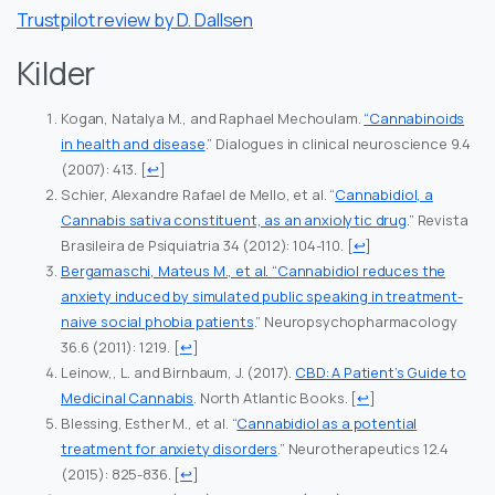
Trustpilot review by D. Dallsen
Kilder
Kogan, Natalya M., and Raphael Mechoulam.
“Cannabinoids
in health and disease
.” Dialogues in clinical neuroscience 9.4
(2007): 413.
[
↩
]
Schier, Alexandre Rafael de Mello, et al. “
Cannabidiol, a
Cannabis sativa constituent, as an anxiolytic drug
.” Revista
Brasileira de Psiquiatria 34 (2012): 104-110.
[
↩
]
Bergamaschi, Mateus M., et al. “Cannabidiol reduces the
anxiety induced by simulated public speaking in treatment-
naive social phobia patients
.” Neuropsychopharmacology
36.6 (2011): 1219.
[
↩
]
Leinow,, L. and Birnbaum, J. (2017).
CBD: A Patient’s Guide to
Medicinal Cannabis
. North Atlantic Books.
[
↩
]
Blessing, Esther M., et al. “
Cannabidiol as a potential
treatment for anxiety disorders
.” Neurotherapeutics 12.4
(2015): 825-836.
[
↩
]