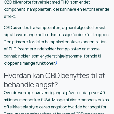
CBD bliver ofte forvekslet med THC, som er det
komponent i hampplanten, der kan have en euforiserende
effekt.
CBD udvindes fra hampplanten, og har ifølge studier vist
sig at have mange helbredsmæssige fordele for kroppen.
Den primære fordel er hampplantens lave koncentration
af THC. Ydermere indeholder hampplanten en masse
cannabinoider, som er yderst hjælpsomme i forhold til
1
kroppens mange funktioner.
Hvordan kan CBD benyttes til at
behandle angst?
Overdreven og unødvendig angst påvirker i dag over 40
millioner mennesker i USA. Mange af disse mennesker kan
ofte ikke selv styre deres angst og hvad de har angst for.