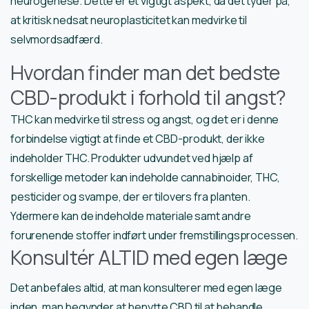
neurogenese. Dette er et vigtigt aspekt, da det tyder på,
at kritisk nedsat neuroplasticitet kan medvirke til
selvmordsadfærd.
Hvordan finder man det bedste
CBD-produkt i forhold til angst?
THC kan medvirke til stress og angst, og det er i denne
forbindelse vigtigt at finde et CBD-produkt, der ikke
indeholder THC. Produkter udvundet ved hjælp af
forskellige metoder kan indeholde cannabinoider, THC,
pesticider og svampe, der er tilovers fra planten.
Ydermere kan de indeholde materiale samt andre
forurenende stoffer indført under fremstillingsprocessen.
Konsultér ALTID med egen læge
Det anbefales altid, at man konsulterer med egen læge
inden, man begynder at benytte CBD til at behandle