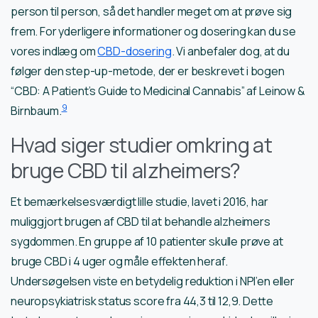
person til person, så det handler meget om at prøve sig
frem. For yderligere informationer og dosering kan du se
vores indlæg om
CBD-dosering
. Vi anbefaler dog, at du
følger den step-up-metode, der er beskrevet i bogen
“CBD: A Patient’s Guide to Medicinal Cannabis” af Leinow &
9
Birnbaum.
Hvad siger studier omkring at
bruge CBD til alzheimers?
Et bemærkelsesværdigt lille studie, lavet i 2016, har
muliggjort brugen af CBD til at behandle alzheimers
sygdommen. En gruppe af 10 patienter skulle prøve at
bruge CBD i 4 uger og måle effekten heraf.
Undersøgelsen viste en betydelig reduktion i NPI’en eller
neuropsykiatrisk status score fra 44,3 til 12,9. Dette