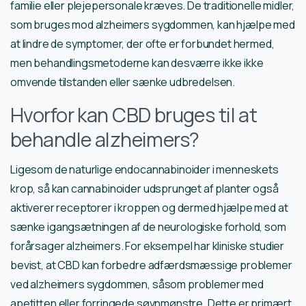
familie eller plejepersonale kræves. De traditionelle midler,
som bruges mod alzheimers sygdommen, kan hjælpe med
at lindre de symptomer, der ofte er forbundet hermed,
men behandlingsmetoderne kan desværre ikke ikke
omvende tilstanden eller sænke udbredelsen.
Hvorfor kan CBD bruges til at
behandle alzheimers?
Ligesom de naturlige endocannabinoider i menneskets
krop, så kan cannabinoider udsprunget af planter også
aktiverer receptorer i kroppen og dermed hjælpe med at
sænke igangsætningen af de neurologiske forhold, som
forårsager alzheimers. For eksempel har kliniske studier
bevist, at CBD kan forbedre adfærdsmæssige problemer
ved alzheimers sygdommen, såsom problemer med
apetitten eller forringede søvnmønstre. Dette er primært