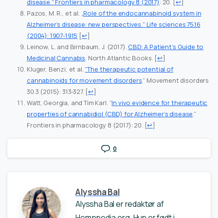
disease.“ Frontiers in pharmacology 8 (2017)
: 20.
[
↩
]
Pazos, M. R., et al.
„Role of the endocannabinoid system in
Alzheimer’s disease: new perspectives.“ Life sciences 75.16
(2004): 1907-1915
[
↩
]
Leinow, L. and Birnbaum, J. (2017).
CBD: A Patient’s Guide to
Medicinal Cannabis
. North Atlantic Books.
[
↩
]
Kluger, Benzi, et al.
“The therapeutic potential of
cannabinoids for movement disorders
.” Movement disorders
30.3 (2015): 313-327.
[
↩
]
Watt, Georgia, and Tim Karl. “
In vivo evidence for therapeutic
properties of cannabidiol (CBD) for Alzheimer’s disease
.”
Frontiers in pharmacology 8 (2017): 20.
[
↩
]
0
Alyssha Bal
Alyssha Bal er redaktør af
Hemppedia.org. Hun er født i