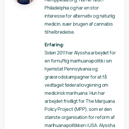
Philadelphia og har en stor
interesse for alternativ og naturlig
medicin, især brugen af cannabis
til helbredelse.
Erfaring:
Siden 2011 har Alyssha arbejdet for
en fornuftig marihuanapolitik i sin
hjemstat Pennsylvania og
græsrodskampagner for at få
vedtaget føderal lovgivning om
medicinsk marihuana. Hun har
arbejdet frivilligt for The Marijuana
Policy Project (MPP), som er den
største organisation for reform af
marihuanapolitikken i USA. Alyssha