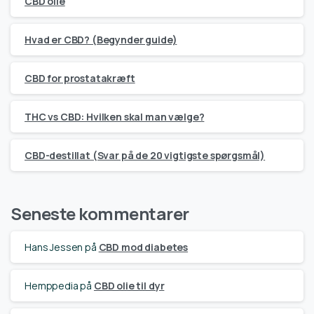
CBD olie
Hvad er CBD? (Begynder guide)
CBD for prostatakræft
THC vs CBD: Hvilken skal man vælge?
CBD-destillat (Svar på de 20 vigtigste spørgsmål)
Seneste kommentarer
Hans Jessen
på
CBD mod diabetes
Hemppedia
på
CBD olie til dyr