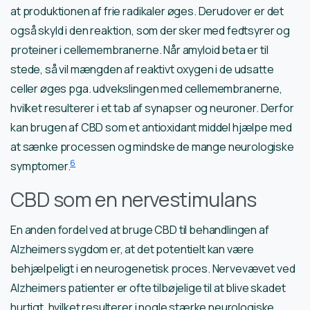
at produktionen af frie radikaler øges. Derudover er det
også skyld i den reaktion, som der sker med fedtsyrer og
proteiner i cellemembranerne. Når amyloid beta er til
stede, så vil mængden af reaktivt oxygen i de udsatte
celler øges pga. udvekslingen med cellemembranerne,
hvilket resulterer i et tab af synapser og neuroner. Derfor
kan brugen af CBD som et antioxidant middel hjælpe med
at sænke processen og mindske de mange neurologiske
6
symptomer.
CBD som en nervestimulans
En anden fordel ved at bruge CBD til behandlingen af
Alzheimers sygdom er, at det potentielt kan være
behjælpeligt i en neurogenetisk proces. Nervevævet ved
Alzheimers patienter er ofte tilbøjelige til at blive skadet
hurtigt, hvilket resulterer i nogle stærke neurologiske