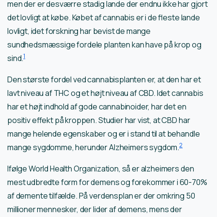
men der er desværre stadig lande der endnu ikke har gjort
det lovligt at købe. Købet af cannabis er i de fleste lande
lovligt, idet forskning har bevist de mange
sundhedsmæssige fordele planten kan have på krop og
1
sind.
Den største fordel ved cannabisplanten er, at den har et
lavt niveau af THC og et højt niveau af CBD. Idet cannabis
har et højt indhold af gode cannabinoider, har det en
positiv effekt på kroppen. Studier har vist, at CBD har
mange helende egenskaber og er i stand til at behandle
2
mange sygdomme, herunder Alzheimers sygdom.
Ifølge World Health Organization, så er alzheimers den
mest udbredte form for demens og forekommer i 60-70%
af demente tilfælde. På verdensplan er der omkring 50
millioner mennesker, der lider af demens, mens der