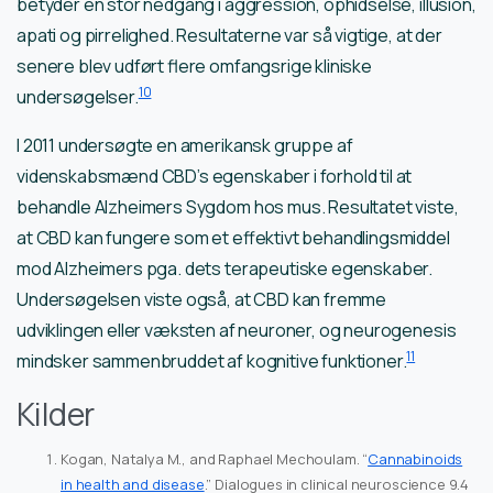
betyder en stor nedgang i aggression, ophidselse, illusion,
apati og pirrelighed. Resultaterne var så vigtige, at der
senere blev udført flere omfangsrige kliniske
10
undersøgelser.
I 2011 undersøgte en amerikansk gruppe af
videnskabsmænd CBD’s egenskaber i forhold til at
behandle Alzheimers Sygdom hos mus. Resultatet viste,
at CBD kan fungere som et effektivt behandlingsmiddel
mod Alzheimers pga. dets terapeutiske egenskaber.
Undersøgelsen viste også, at CBD kan fremme
udviklingen eller væksten af neuroner, og neurogenesis
11
mindsker sammenbruddet af kognitive funktioner.
Kilder
Kogan, Natalya M., and Raphael Mechoulam. “
Cannabinoids
in health and disease
.” Dialogues in clinical neuroscience 9.4