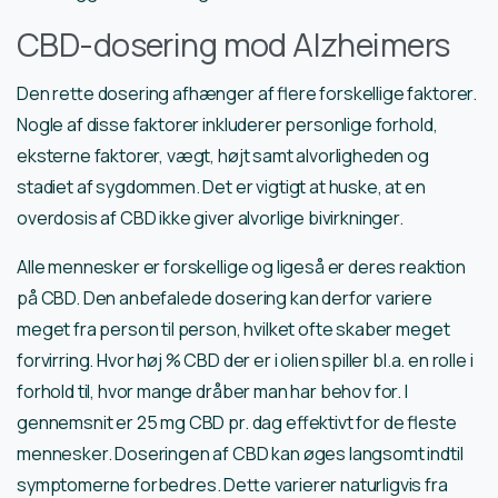
CBD-dosering mod Alzheimers
Den rette dosering afhænger af flere forskellige faktorer.
Nogle af disse faktorer inkluderer personlige forhold,
eksterne faktorer, vægt, højt samt alvorligheden og
stadiet af sygdommen. Det er vigtigt at huske, at en
overdosis af CBD ikke giver alvorlige bivirkninger.
Alle mennesker er forskellige og ligeså er deres reaktion
på CBD. Den anbefalede dosering kan derfor variere
meget fra person til person, hvilket ofte skaber meget
forvirring. Hvor høj % CBD der er i olien spiller bl.a. en rolle i
forhold til, hvor mange dråber man har behov for. I
gennemsnit er 25 mg CBD pr. dag effektivt for de fleste
mennesker. Doseringen af CBD kan øges langsomt indtil
symptomerne forbedres. Dette varierer naturligvis fra