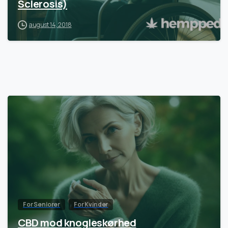
Sclerosis)
august 14, 2018
For Seniorer
For Kvinder
CBD mod knogleskørhed