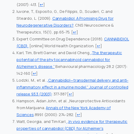
(2007): 413.
[
↩
]
Iuvone, T., Esposito, G., De Filippis, D., Scuderi, C. and
Steardo, L. (2009).
Cannabidiol: A Promising Drug for
Neurodegenerative Disorders?
. CNS Neuroscience &
Therapeutics, 15(1), pp.65-75.
[
↩
]
Expert Committee on Drug Dependence (2018).
CANNABIDIOL
(CBD).
[online] World Health Organization.
[
↩
]
Karl, Tim, Brett Garner, and David Cheng.
„The therapeutic
potential of the phytocannabinoid cannabidiol for
Alzheimer’s disease.“
Behavioural pharmacology 28.2 (2017):
142-160
[
↩
]
Lodzki, M., et al.
„Cannabidiol—transdermal delivery and anti-
inflammatory effect in a murine model.“ Journal of controlled
release 93.3 (2003)
: 377-387
[
↩
]
Hampson, Aidan John, et al. „Neuroprotective Antioxidants
from Marijuana.
Annals of the New York Academy of
Sciences
.899.1 (2000): 274-282.
[
↩
]
Watt, Georgia, and Tim Karl.
„In vivo evidence for therapeutic
properties of cannabidiol (CBD) for Alzheimer’s