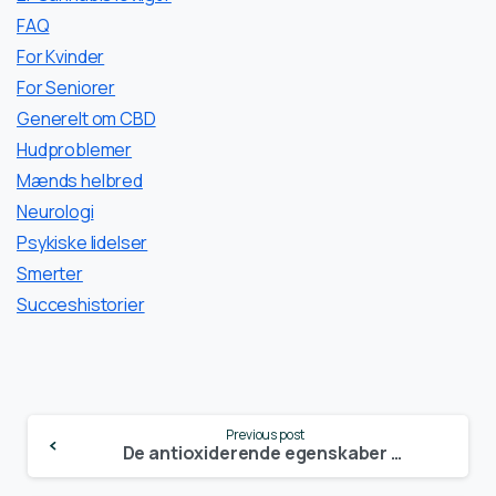
FAQ
For Kvinder
For Seniorer
Generelt om CBD
Hudproblemer
Mænds helbred
Neurologi
Psykiske lidelser
Smerter
Succeshistorier
Continue
Previous post
Reading
De antioxiderende egenskaber fra CBD