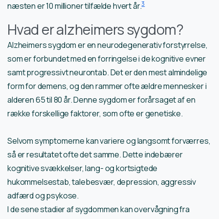
3
næsten er 10 millioner tilfælde hvert år.
Hvad er alzheimers sygdom?
Alzheimers sygdom er en neurodegenerativ forstyrrelse,
som er forbundet med en forringelse i de kognitive evner
samt progressivt neurontab. Det er den mest almindelige
form for demens, og den rammer ofte ældre mennesker i
alderen 65 til 80 år. Denne sygdom er forårsaget af en
række forskellige faktorer, som ofte er genetiske.
Selvom symptomerne kan variere og langsomt forværres,
så er resultatet ofte det samme. Dette indebærer
kognitive svækkelser, lang- og kortsigtede
hukommelsestab, talebesvær, depression, aggressiv
adfærd og psykose.
I de sene stadier af sygdommen kan overvågning fra