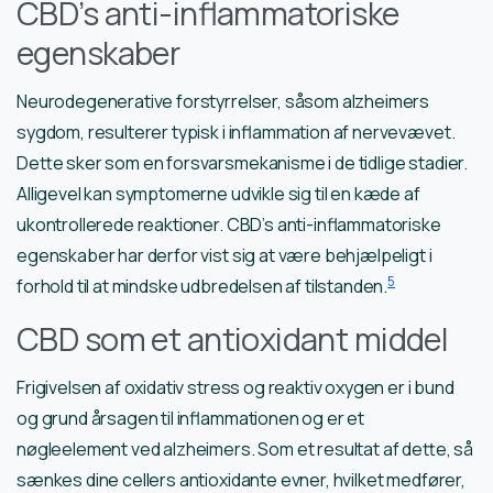
CBD’s anti-inflammatoriske
egenskaber
Neurodegenerative forstyrrelser, såsom alzheimers
sygdom, resulterer typisk i inflammation af nervevævet.
Dette sker som en forsvarsmekanisme i de tidlige stadier.
Alligevel kan symptomerne udvikle sig til en kæde af
ukontrollerede reaktioner. CBD’s anti-inflammatoriske
egenskaber har derfor vist sig at være behjælpeligt i
5
forhold til at mindske udbredelsen af tilstanden.
CBD som et antioxidant middel
Frigivelsen af oxidativ stress og reaktiv oxygen er i bund
og grund årsagen til inflammationen og er et
nøgleelement ved alzheimers. Som et resultat af dette, så
sænkes dine cellers antioxidante evner, hvilket medfører,