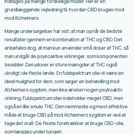
indtages på mange forskellige måder. Her er en
grundlæggende vejledning til, hvordan CBD bruges mod
mod Alzheimers
Mange undersøgelser har vist, at man opnår de bedste
resultater igennem en kombination af THC og CBD. Det
anbefales dog, at man kun anvender små doser af THC, så
man undgår de psykoaktive virkninger, som komponenten
besidder. Derudover er store mængder af THC også
ulovligt i de fleste lande. En fuldspektrum olie vil være en
ideel mulighed for dem, som søger en behandling mod
Alzheimers sygdom, men ikke ønsker nogen psykoaktiv
virkning. Fuldspektrum olier indeholder meget CBD, men
også en lille smule THC. Den nemmeste og mest effektive
måde at bruge CBD på mod Alzheimers sygdom er ved at
tage det oralt. De fleste foretrækker at bruge CBD-olie,
som lægges under tungen.