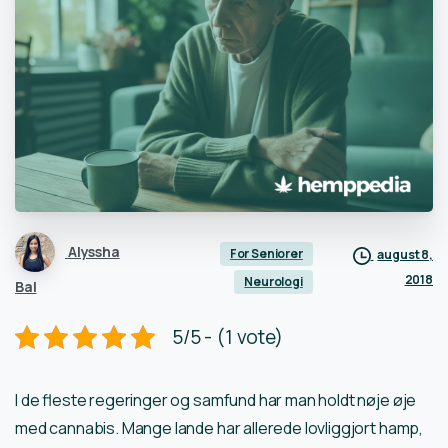
Alyssha
For Seniorer
august 8,
2018
Neurologi
Bal
5/5 - (1 vote)
I de fleste regeringer og samfund har man holdt nøje øje
med cannabis. Mange lande har allerede lovliggjort hamp,