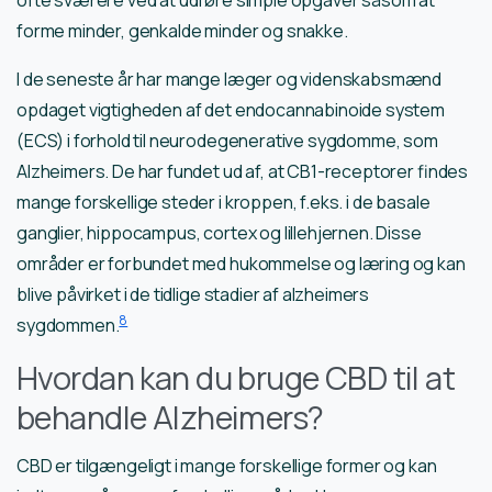
ofte sværere ved at udføre simple opgaver såsom at
forme minder, genkalde minder og snakke.
I de seneste år har mange læger og videnskabsmænd
opdaget vigtigheden af det endocannabinoide system
(ECS) i forhold til neurodegenerative sygdomme, som
Alzheimers. De har fundet ud af, at CB1-receptorer findes
mange forskellige steder i kroppen, f.eks. i de basale
ganglier, hippocampus, cortex og lillehjernen. Disse
områder er forbundet med hukommelse og læring og kan
blive påvirket i de tidlige stadier af alzheimers
8
sygdommen.
Hvordan kan du bruge CBD til at
behandle Alzheimers?
CBD er tilgængeligt i mange forskellige former og kan