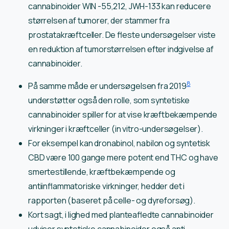
cannabinoider WIN -55,212, JWH-133 kan reducere
størrelsen af tumorer, der stammer fra
prostatakræftceller. De fleste undersøgelser viste
en reduktion af tumorstørrelsen efter indgivelse af
cannabinoider.
8
På samme måde er undersøgelsen fra 2019
understøtter også den rolle, som syntetiske
cannabinoider spiller for at vise kræftbekæmpende
virkninger i kræftceller (in vitro-undersøgelser).
For eksempel kan dronabinol, nabilon og syntetisk
CBD være 100 gange mere potent end THC og have
smertestillende, kræftbekæmpende og
antiinflammatoriske virkninger, hedder det i
rapporten (baseret på celle- og dyreforsøg).
Kort sagt, i lighed med planteafledte cannabinoider