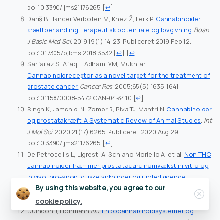
doi:10.3390/ijms21176265
[
↩
]
Dariš B, Tancer Verboten M, Knez Ž, Ferk P.
Cannabinoider i
kræftbehandling: Terapeutisk potentiale og lovgivning.
Bosn
J Basic Med Sci
. 2019;19(1):14-23. Publiceret 2019 Feb 12.
doi:10.17305/bjbms.2018.3532
[
↩
] [
↩
]
Sarfaraz S, Afaq F, Adhami VM, Mukhtar H.
Cannabinoidreceptor as a novel target for the treatment of
prostate cancer.
Cancer Res
. 2005;65(5):1635-1641.
doi:10.1158/0008-5472.CAN-04-3410
[
↩
]
Singh K, Jamshidi N, Zomer R, Piva TJ, Mantri N.
Cannabinoider
og prostatakræft: A Systematic Review of Animal Studies
.
Int
J Mol Sci
. 2020;21(17):6265. Publiceret 2020 Aug 29.
doi:10.3390/ijms21176265
[
↩
]
De Petrocellis L, Ligresti A, Schiano Moriello A, et al.
Non-THC
cannabinoider hæmmer prostatacarcinomvækst in vitro og
in vivo: pro-apoptotiske virkninger og underliggende
Close
By using this website, you agree to our
mekanismer.
Br J Pharmacol. 2013;168(1):79-102.
doi:10.1111/j.1476-5381.2012.02027.x
[
↩
]
cookie policy.
Guindon J, Hohmann AG.
Endocannabinoidsystemet og