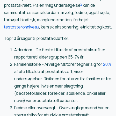
2
prostatakræft. Fra en nylig undersøgelse
kan de
sammenfattes som alderdom, arvelig, fedme, øget højde,
forhøjet blodtryk, manglende motion, forhøjet
testosteronniveau
, kemisk eksponering, etnicitet og kost.
Top 10 ​årsager til prostatakræft er:
Alderdom – De fleste tilfælde af prostatakræft er
rapporteret i aldersgruppen 65-74 år.
Familiehistorie – Arvelige faktorer tegner sig for
20%
af alle tilfælde af prostatakræft, viser
undersøgelser. Risikoen for at arve fra familien er tre
gange højere, hvis en nær slægtning
(bedsteforælder, forælder, søskende, onkel eller
nevø) var prostatakræftpatienter.
Fedme eller overvægt – Overvægtige mænd har en
større risiko for at udvikle prostatakræft.