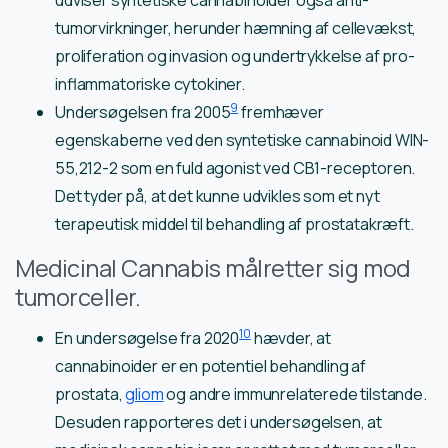
udviser syntetiske cannabinoider også anti-
tumorvirkninger, herunder hæmning af cellevækst,
proliferation og invasion og undertrykkelse af pro-
inflammatoriske cytokiner.
9
Undersøgelsen fra 2005
fremhæver
egenskaberne ved den syntetiske cannabinoid WIN-
55,212-2 som en fuld agonist ved CB1-receptoren.
Det tyder på, at det kunne udvikles som et nyt
terapeutisk middel til behandling af prostatakræft.
Medicinal Cannabis målretter sig mod
tumorceller.
10
En undersøgelse fra 2020
hævder, at
cannabinoider er en potentiel behandling af
prostata,
gliom
og andre immunrelaterede tilstande.
Desuden rapporteres det i undersøgelsen, at