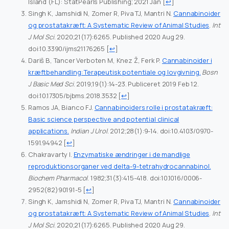
Island (FL): StatPearls Publishing; 2021 Jan
[
↩
]
Singh K, Jamshidi N, Zomer R, Piva TJ, Mantri N.
Cannabinoider
og prostatakræft: A Systematic Review of Animal Studies
.
Int
J Mol Sci
. 2020;21(17):6265. Published 2020 Aug 29.
doi:10.3390/ijms21176265
[
↩
]
Dariš B, Tancer Verboten M, Knez Ž, Ferk P.
Cannabinoider i
kræftbehandling: Terapeutisk potentiale og lovgivning.
Bosn
J Basic Med Sci
. 2019;19(1):14-23. Publiceret 2019 Feb 12.
doi:10.17305/bjbms.2018.3532
[
↩
]
Ramos JA, Bianco FJ.
Cannabinoiders rolle i prostatakræft:
Basic science perspective and potential clinical
applications.
Indian J Urol
. 2012;28(1):9-14. doi:10.4103/0970-
1591.94942
[
↩
]
Chakravarty I.
Enzymatiske ændringer i de mandlige
reproduktionsorganer ved delta-9-tetrahydrocannabinol.
Biochem Pharmacol
. 1982;31(3):415-418. doi:10.1016/0006-
2952(82)90191-5
[
↩
]
Singh K, Jamshidi N, Zomer R, Piva TJ, Mantri N.
Cannabinoider
og prostatakræft: A Systematic Review of Animal Studies
.
Int
J Mol Sci
. 2020;21(17):6265. Published 2020 Aug 29.