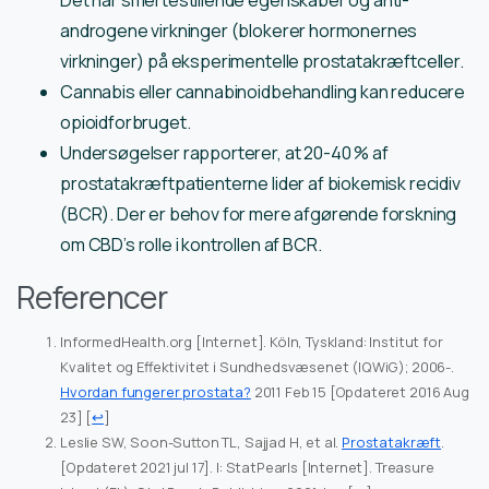
Det har smertestillende egenskaber og anti-
androgene virkninger (blokerer hormonernes
virkninger) på eksperimentelle prostatakræftceller.
Cannabis eller cannabinoidbehandling kan reducere
opioidforbruget.
Undersøgelser rapporterer, at 20-40 % af
prostatakræftpatienterne lider af biokemisk recidiv
(BCR). Der er behov for mere afgørende forskning
om CBD’s rolle i kontrollen af BCR.
Referencer
InformedHealth.org [Internet]. Köln, Tyskland: Institut for
Kvalitet og Effektivitet i Sundhedsvæsenet (IQWiG); 2006-.
Hvordan fungerer prostata?
2011 Feb 15 [Opdateret 2016 Aug
23]
[
↩
]
Leslie SW, Soon-Sutton TL, Sajjad H, et al.
Prostatakræft
.
[Opdateret 2021 jul 17]. I: StatPearls [Internet]. Treasure