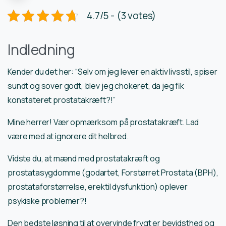
4.7/5 - (3 votes)
Indledning
Kender du det her: “Selv om jeg lever en aktiv livsstil, spiser
sundt og sover godt, blev jeg chokeret, da jeg fik
konstateret prostatakræft?!”
Mine herrer! Vær opmærksom på prostatakræft. Lad
være med at ignorere dit helbred.
Vidste du, at mænd med prostatakræft og
prostatasygdomme (godartet, Forstørret Prostata (BPH),
prostataforstørrelse, erektil dysfunktion) oplever
psykiske problemer?!
Den bedste løsning til at overvinde frygt er bevidsthed og