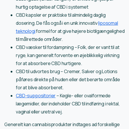
hurtig optagelse af CBD i systemet
CBD kapsler er praktiske til almindelig daglig
dosering. De fås også i en unik innovativ
liposomal
teknologi
formel for at give højere biotilgængelighed
til målrettede områder.
CBD væsker til fordampning – Folk, der er vant til at
ryge, kan generelt forvente en øjeblikkelig virkning
for at absorbere CBD hurtigere.
CBD til udvortes brug – Cremer, Salver og Lotions
påføres direkte på huden eller det berørte område
for at blive absorberet.
CBD-suppositorier
– Kegle- eller ovalformede
lægemidler, der indeholder CBD til indføring i rektal,
vaginal eller uretral vej.
Generelt kan cannabisprodukter indtages ad forskellige