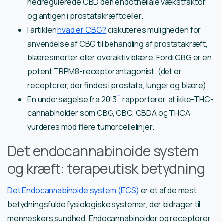
nedregulerede CBD den endotheliale vækstfaktor
og antigen i prostatakræftceller.
I artiklen
hvad er CBG?
diskuteres muligheden for
anvendelse af CBG til behandling af prostatakræft,
blæresmerter eller overaktiv blære. Fordi CBG er en
potent TRPM8-receptorantagonist. (det er
receptorer, der findes i prostata, lunger og blære)
11
En undersøgelse fra 2013
rapporterer, at ikke-THC-
cannabinoider som CBG, CBC, CBDA og THCA
vurderes mod flere tumorcellelinjer.
Det endocannabinoide system
og kræft: terapeutisk betydning
Det Endocannabinoide system (ECS)
er et af de mest
betydningsfulde fysiologiske systemer, der bidrager til
menneskers sundhed. Endocannabinoider og receptorer