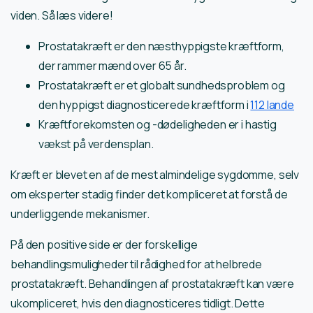
viden. Så læs videre!
Prostatakræft er den næsthyppigste kræftform,
der rammer mænd over 65 år.
Prostatakræft er et globalt sundhedsproblem og
den hyppigst diagnosticerede kræftform i
112 lande
Kræftforekomsten og -dødeligheden er i hastig
vækst på verdensplan.
Kræft er blevet en af de mest almindelige sygdomme, selv
om eksperter stadig finder det kompliceret at forstå de
underliggende mekanismer.
På den positive side er der forskellige
behandlingsmuligheder til rådighed for at helbrede
prostatakræft. Behandlingen af prostatakræft kan være
ukompliceret, hvis den diagnosticeres tidligt. Dette