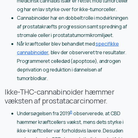
medicinsk cannabis især er rettet mod tumorceller
og har en lav styrke over for ikke-tumorceller.
Cannabinoider har en dobbelt rolle i modvirkningen
af prostatakræfts progression samt spredning af
stromale celler i prostatatumormikromiljøet.
Når kræftceller blev behandlet med
specifikke
cannabinoider
, blev der observeret tre resultater.
Programmeret celledød (apoptose), androgen
deprivation og reduktion i dannelsen af
tumorblodkar.
Ikke-THC-cannabinoider hæmmer
væksten af prostatacarcinomer.
8
Undersøgelsen fra 2019
observerede, at CBD
hæmmer kræftcellers vækst, mens dets styrke i
ikke-kræftceller var forholdsvis lavere. Desuden