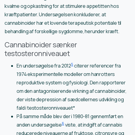
kvalme og opkastning for at stimulere appetitten hos
kræftpatienter. Undersøgelsen konkluderer, at
cannabinoider har et lovende terapeutisk potentiale til
behandling af forskellige sygdomme, herunder kræft.
Cannabinoider sænker
testosteronniveauet
5
En undersøgelse fra 2012
citerer referencer fra
1974 eksperimentelle modeller om hanrotters
reproduktive system og fysiologi. Den rapporterer
om den antagoniserende virkning af cannabinoider,
der viste depression af sædcellernes udvikling og
fald i testosteronniveauet*
På samme måde blev der i 1980-81 gennemført en
6
anden undersøgelse
viste, at indgift af cannabis
reducerede niveauerne af fruktose, citronsyre og