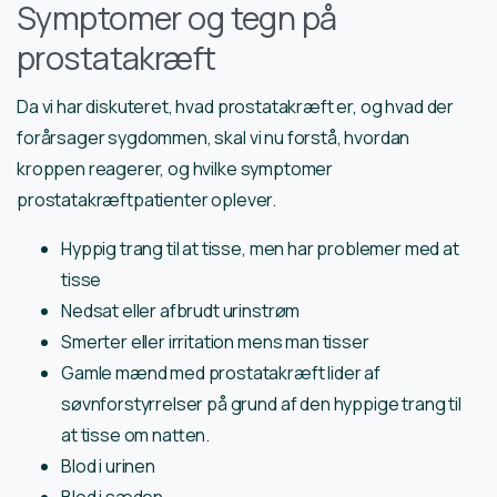
Symptomer og tegn på
prostatakræft
Da vi har diskuteret, hvad prostatakræft er, og hvad der
forårsager sygdommen, skal vi nu forstå, hvordan
kroppen reagerer, og hvilke symptomer
prostatakræftpatienter oplever.
Hyppig trang til at tisse, men har problemer med at
tisse
Nedsat eller afbrudt urinstrøm
Smerter eller irritation mens man tisser
Gamle mænd med prostatakræft lider af
søvnforstyrrelser på grund af den hyppige trang til
at tisse om natten.
Blod i urinen