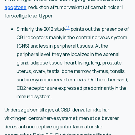
apoptose
, reduktion af tumorvækst) af cannabinoider i
forskellige kræfttyper.
13
Similarly, the 2012 study
points out the presence of
CB1 receptors mainly in the central nervous system
(CNS) and less in peripheral tissues. At the
peripheral level, they are localized in the adrenal
gland, adipose tissue, heart, living, lung, prostate,
uterus, ovary, testis, bone marrow, thymus, tonsils,
and presynaptic nerve terminals. On the other hand,
CB2 receptors are expressed predominantly in the
immune system.
Undersøgelsen tilføjer, at CBD-derivater ikke har
virkninger i centralnervesystemet, men at de bevarer
deres antinociceptive og antiinflammatoriske