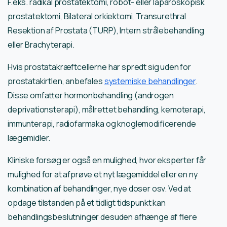
F.eks. radikal prostatektomi, robot- eller laparoskopisk
prostatektomi, Bilateral orkiektomi, Transurethral
Resektion af Prostata (TURP), Intern strålebehandling
eller Brachyterapi.
Hvis prostatakræftcellerne har spredt sig uden for
prostatakirtlen, anbefales
systemiske behandlinger
.
Disse omfatter hormonbehandling (androgen
deprivationsterapi), målrettet behandling, kemoterapi,
immunterapi, radiofarmaka og knoglemodificerende
lægemidler.
Kliniske forsøg er også en mulighed, hvor eksperter får
mulighed for at afprøve et nyt lægemiddel eller en ny
kombination af behandlinger, nye doser osv. Ved at
opdage tilstanden på et tidligt tidspunkt kan
behandlingsbeslutninger desuden afhænge af flere