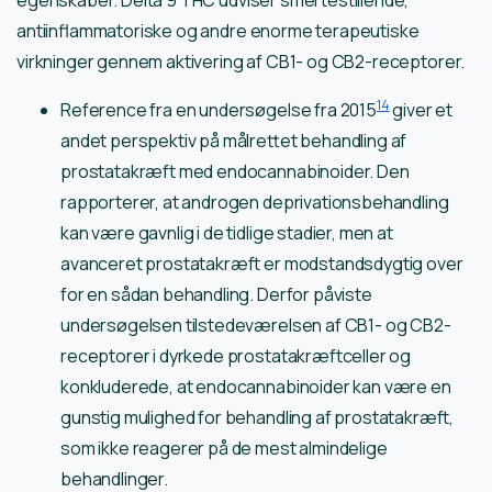
egenskaber. Delta 9 THC udviser smertestillende,
antiinflammatoriske og andre enorme terapeutiske
virkninger gennem aktivering af CB1- og CB2-receptorer.
14
Reference fra en undersøgelse fra 2015
giver et
andet perspektiv på målrettet behandling af
prostatakræft med endocannabinoider. Den
rapporterer, at androgen deprivationsbehandling
kan være gavnlig i de tidlige stadier, men at
avanceret prostatakræft er modstandsdygtig over
for en sådan behandling. Derfor påviste
undersøgelsen tilstedeværelsen af CB1- og CB2-
receptorer i dyrkede prostatakræftceller og
konkluderede, at endocannabinoider kan være en
gunstig mulighed for behandling af prostatakræft,
som ikke reagerer på de mest almindelige
behandlinger.