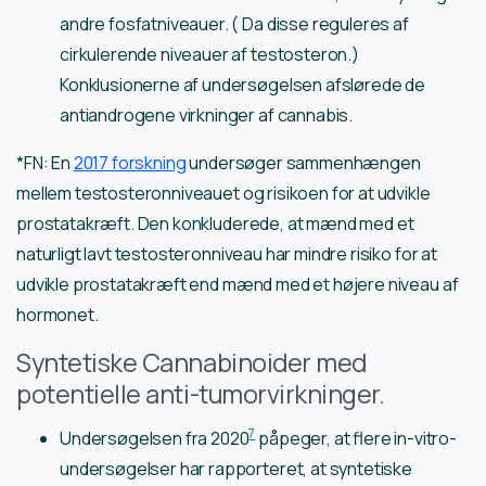
andre fosfatniveauer. ( Da disse reguleres af
cirkulerende niveauer af testosteron.)
Konklusionerne af undersøgelsen afslørede de
antiandrogene virkninger af cannabis.
*FN: En
2017 forskning
undersøger sammenhængen
mellem testosteronniveauet og risikoen for at udvikle
prostatakræft. Den konkluderede, at mænd med et
naturligt lavt testosteronniveau har mindre risiko for at
udvikle prostatakræft end mænd med et højere niveau af
hormonet.
Syntetiske Cannabinoider med
potentielle anti-tumorvirkninger.
7
Undersøgelsen fra 2020
påpeger, at flere in-vitro-
undersøgelser har rapporteret, at syntetiske