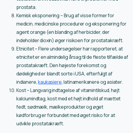
prostata.
Kemisk eksponering – Brug af visse former for
medicin, medicinske procedurer og eksponering for
agent orange (en blanding af herbicider, der
indeholder dioxin) øger risikoen for prostatakræft.
Etnicitet – Flere undersøgelser har rapporteret, at
etnicitet er en almindelig årsag til de fleste tilfælde af
prostatakræft. Den højeste forekomst og
dødelighed er blandt sorte i USA, efterfulgt af
indianere,
kaukasiere
, latinamerikanere og asiater.
Kost – Langvarig indtagelse af vitamintilskud, højt
kalciumindtag, kost med et højt indhold af mættet
fedt, sødmælk, mælkeprodukter og øget
kødforbrug er forbundet med øget risiko for at
udvikle prostatakræft.