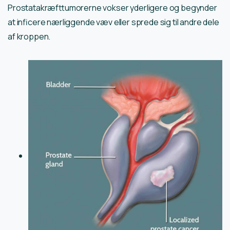
Prostatakræfttumorerne vokser yderligere og begynder
at inficere nærliggende væv eller sprede sig til andre dele
af kroppen.