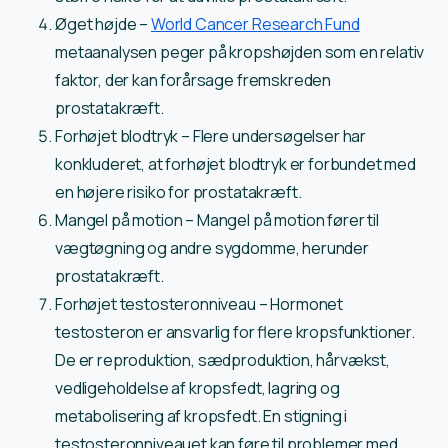
Øget højde –
World Cancer Research Fund
metaanalysen peger på kropshøjden som en relativ
faktor, der kan forårsage fremskreden
prostatakræft.
Forhøjet blodtryk – Flere undersøgelser har
konkluderet, at forhøjet blodtryk er forbundet med
en højere risiko for prostatakræft.
Mangel på motion – Mangel på motion fører til
vægtøgning og andre sygdomme, herunder
prostatakræft.
Forhøjet testosteronniveau – Hormonet
testosteron er ansvarlig for flere kropsfunktioner.
De er reproduktion, sædproduktion, hårvækst,
vedligeholdelse af kropsfedt, lagring og
metabolisering af kropsfedt. En stigning i
testosteronniveauet kan føre til problemer med