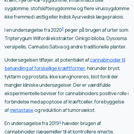
kræft, hjerte-kar-sygdomme, inflammatoriske
sygdomme, stofskiftesygdomme og flere virussygdomme
ikke fremmed i østlig eller Indisk Ayurvedisk lægepraksis.
3
I en undersøgelse fra 2020
peger på brugen af urter som
Tripterygium Wilfordii ekstrakter, Ginkgo biloba, Dysosma
versipellis, Cannabis Sativa og andre traditionelle planter.
Undersøgelsen tilføjer, at potentialet af
cannabinoider til
behandling af forskellige kræftformer
, herunder bryst,
tyktarm og prostata, ikke kan ignoreres, blot fordi der
mangler kliniske undersøgelser. Der er værdifulde
eksperimentelle beviser for cannabinoiders positive rolle i
forbindelse med apoptose af kræftceller, forebyggelse
af
metastase
og reduktion af tumorvækst.
4
En undersøgelse fra 2019
hævder brugen af
cannabinoider i lægemidler til at kontrollere smerte,