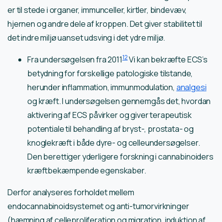
er til stede i organer, immunceller, kirtler, bindevæv,
hjernen og andre dele af kroppen. Det giver stabilitet til
det indre miljø uanset udsving i det ydre miljø.
12
Fra undersøgelsen fra 2011
Vi kan bekræfte ECS’s
betydning for forskellige patologiske tilstande,
herunder inflammation, immunmodulation,
analgesi
og kræft. I undersøgelsen gennemgås det, hvordan
aktivering af ECS påvirker og giver terapeutisk
potentiale til behandling af bryst-, prostata- og
knoglekræft i både dyre- og celleundersøgelser.
Den berettiger yderligere forskning i cannabinoiders
kræftbekæmpende egenskaber.
Derfor analyseres forholdet mellem
endocannabinoidsystemet og anti-tumorvirkninger
(hæmning af celleproliferation og migration, induktion af