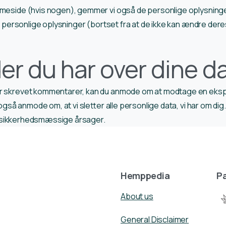
meside (hvis nogen), gemmer vi også de personlige oplysninger,
eres personlige oplysninger (bortset fra at de ikke kan ændre 
der du har over dine d
ar skrevet kommentarer, kan du anmode om at modtage en ekspor
 også anmode om, at vi sletter alle personlige data, vi har om dig
ler sikkerhedsmæssige årsager.
Hemppedia
Pa
About us
General Disclaimer