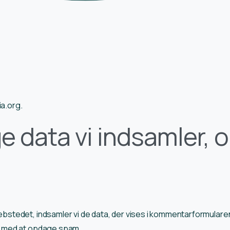
a.org.
e data vi indsamler, o
stedet, indsamler vi de data, der vises i kommentarformular
e med at opdage spam.