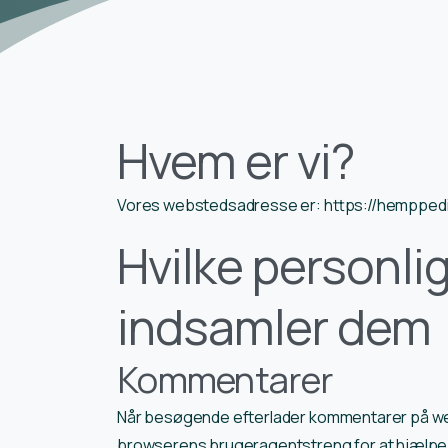
Hvem er vi?
Vores webstedsadresse er: https://hemppedi
Hvilke personlig
indsamler dem
Kommentarer
Når besøgende efterlader kommentarer på web
browserens brugeragentstreng for at hjælp