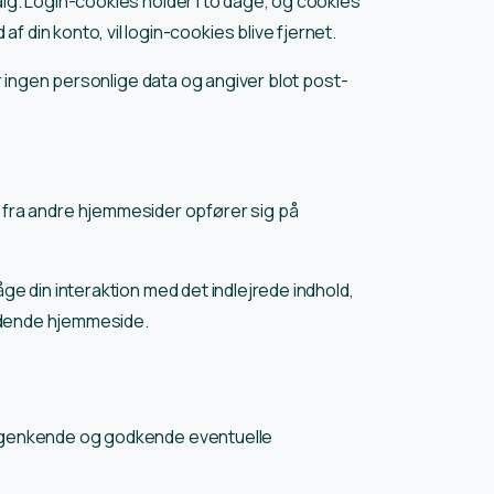
lg. Login-cookies holder i to dage, og cookies
d af din konto, vil login-cookies blive fjernet.
r ingen personlige data og angiver blot post-
old fra andre hjemmesider opfører sig på
e din interaktion med det indlejrede indhold,
ældende hjemmeside.
n genkende og godkende eventuelle