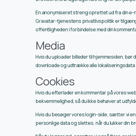
En anonymiseret streng oprettet ud fra din e-m
Gravatar-tjenestens privatlivspolitik er tilgæn
offentligheden i forbindelse med din kommenta
Media
Hvis du uploader billeder til hjemmesiden, bø
downloade og udtrække alle lokaliseringsdata 
Cookies
Hvis du efterlader en kommentar på vores webs
bekvemmelighed, så du ikke behøver at udfylde 
Hvis du besøger vores login-side, sætter vi e
personlige data og slettes, når du lukker din b