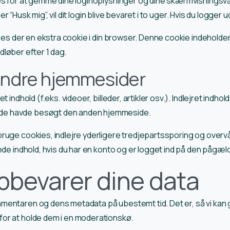
ies for at gemme dine loginoplysninger og dine skærmvisningsva
er “Husk mig”, vil dit login blive bevaret i to uger. Hvis du logger u
mmes der en ekstra cookie i din browser. Denne cookie indeholde
udløber efter 1 dag.
 andre hjemmesider
t indhold (f.eks. videoer, billeder, artikler osv.). Indlejret indh
de havde besøgt den anden hjemmeside.
uge cookies, indlejre yderligere tredjepartssporing og overvåg
rede indhold, hvis du har en konto og er logget ind på den påg
pbevarer dine data
mmentaren og dens metadata på ubestemt tid. Det er, så vi ka
or at holde dem i en moderationskø.