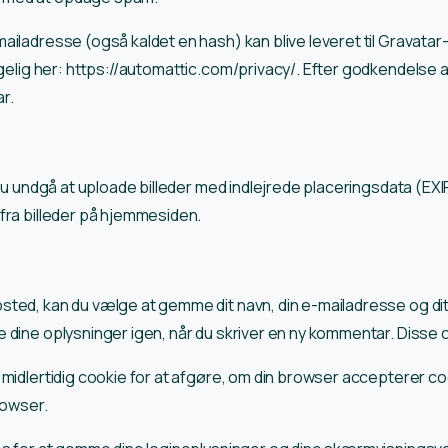
ailadresse (også kaldet en hash) kan blive leveret til Gravatar
gelig her: https://automattic.com/privacy/. Efter godkendelse af 
r.
r du undgå at uploade billeder med indlejrede placeringsdata 
fra billeder på hjemmesiden.
ted, kan du vælge at gemme dit navn, din e-mailadresse og dit 
dine oplysninger igen, når du skriver en ny kommentar. Disse coo
n midlertidig cookie for at afgøre, om din browser accepterer 
rowser.