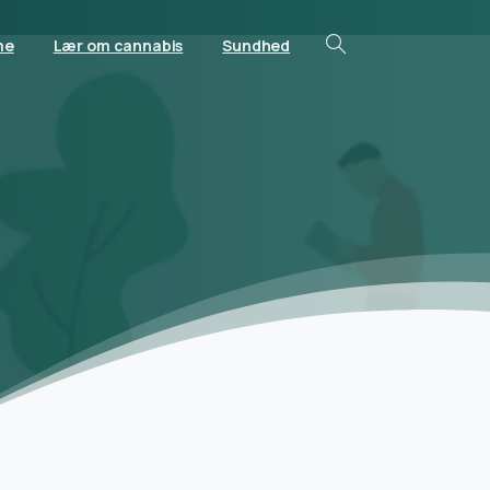
me
Lær om cannabis
Sundhed