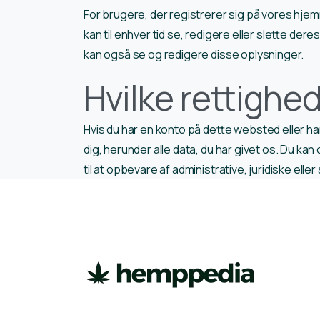
For brugere, der registrerer sig på vores hjem
kan til enhver tid se, redigere eller slette d
kan også se og redigere disse oplysninger.
Hvilke rettighe
Hvis du har en konto på dette websted eller h
dig, herunder alle data, du har givet os. Du kan
til at opbevare af administrative, juridiske el