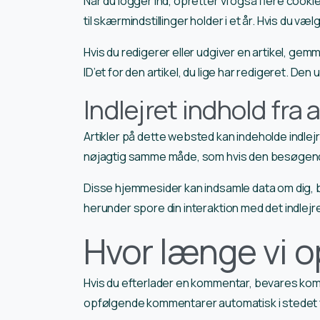
Når du logger ind, opretter vi også flere cook
til skærmindstillinger holder i et år. Hvis du vælg
Hvis du redigerer eller udgiver en artikel, ge
ID’et for den artikel, du lige har redigeret. Den 
Indlejret indhold fra
Artikler på dette websted kan indeholde indlejre
nøjagtig samme måde, som hvis den besøgen
Disse hjemmesider kan indsamle data om dig, br
herunder spore din interaktion med det indlej
Hvor længe vi o
Hvis du efterlader en kommentar, bevares ko
opfølgende kommentarer automatisk i stedet f