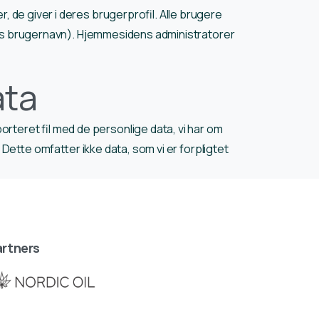
 de giver i deres brugerprofil. Alle brugere
deres brugernavn). Hjemmesidens administratorer
ata
teret fil med de personlige data, vi har om
. Dette omfatter ikke data, som vi er forpligtet
rtners