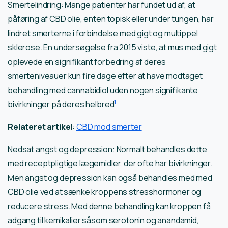
Smertelindring: Mange patienter har fundet ud af, at
påføring af CBD olie, enten topisk eller under tungen, har
lindret smerterne i forbindelse med gigt og multippel
sklerose. En undersøgelse fra 2015 viste, at mus med gigt
oplevede en signifikant forbedring af deres
smerteniveauer kun fire dage efter at have modtaget
behandling med cannabidiol uden nogen signifikante
1
bivirkninger på deres helbred
Relateret artikel
:
CBD mod smerter
Nedsat angst og depression: Normalt behandles dette
med receptpligtige lægemidler, der ofte har bivirkninger.
Men angst og depression kan også behandles med med
CBD olie ved at sænke kroppens stresshormoner og
reducere stress. Med denne behandling kan kroppen få
adgang til kemikalier såsom serotonin og anandamid,