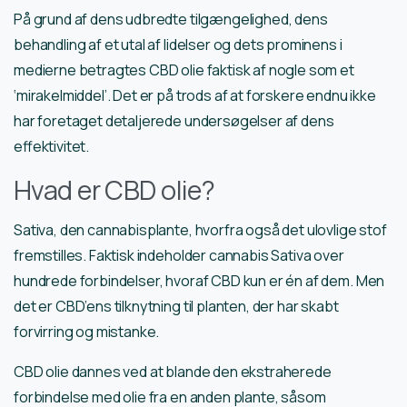
På grund af dens udbredte tilgængelighed, dens
behandling af et utal af lidelser og dets prominens i
medierne betragtes CBD olie faktisk af nogle som et
‘mirakelmiddel’. Det er på trods af at forskere endnu ikke
har foretaget detaljerede undersøgelser af dens
effektivitet.
Hvad er CBD olie?
Sativa, den cannabisplante, hvorfra også det ulovlige stof
fremstilles. Faktisk indeholder cannabis Sativa over
hundrede forbindelser, hvoraf CBD kun er én af dem. Men
det er CBD’ens tilknytning til planten, der har skabt
forvirring og mistanke.
CBD olie dannes ved at blande den ekstraherede
forbindelse med olie fra en anden plante, såsom