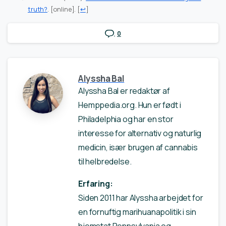
truth?
. [online].
[
↩
]
0
Alyssha Bal
Alyssha Bal er redaktør af
Hemppedia.org. Hun er født i
Philadelphia og har en stor
interesse for alternativ og naturlig
medicin, især brugen af cannabis
til helbredelse.
Erfaring:
Siden 2011 har Alyssha arbejdet for
en fornuftig marihuanapolitik i sin
hjemstat Pennsylvania og