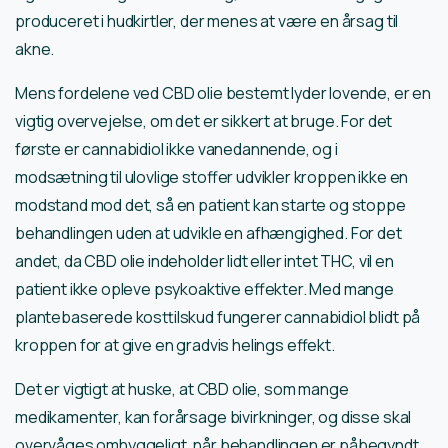
produceret i hudkirtler, der menes at være en årsag til
akne.
Mens fordelene ved CBD olie bestemt lyder lovende, er en
vigtig overvejelse, om det er sikkert at bruge. For det
første er cannabidiol ikke vanedannende, og i
modsætning til ulovlige stoffer udvikler kroppen ikke en
modstand mod det, så en patient kan starte og stoppe
behandlingen uden at udvikle en afhængighed. For det
andet, da CBD olie indeholder lidt eller intet THC, vil en
patient ikke opleve psykoaktive effekter. Med mange
plantebaserede kosttilskud fungerer cannabidiol blidt på
kroppen for at give en gradvis helings effekt.
Det er vigtigt at huske, at CBD olie, som mange
medikamenter, kan forårsage bivirkninger, og disse skal
overvåges omhyggeligt, når behandlingen er påbegyndt.