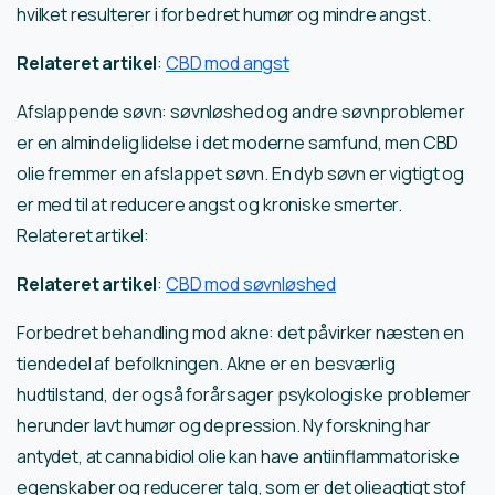
hvilket resulterer i forbedret humør og mindre angst.
Relateret artikel
:
CBD mod angst
Afslappende søvn: søvnløshed og andre søvnproblemer
er en almindelig lidelse i det moderne samfund, men CBD
olie fremmer en afslappet søvn. En dyb søvn er vigtigt og
er med til at reducere angst og kroniske smerter.
Relateret artikel:
Relateret artikel
:
CBD mod søvnløshed
Forbedret behandling mod akne: det påvirker næsten en
tiendedel af befolkningen. Akne er en besværlig
hudtilstand, der også forårsager psykologiske problemer
herunder lavt humør og depression. Ny forskning har
antydet, at cannabidiol olie kan have antiinflammatoriske
egenskaber og reducerer talg, som er det olieagtigt stof