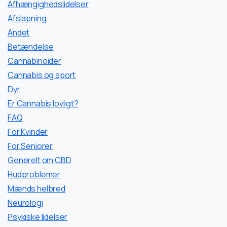
Afhængighedslidelser
Afslapning
Andet
Betændelse
Cannabinoider
Cannabis og sport
Dyr
Er Cannabis lovligt?
FAQ
For Kvinder
For Seniorer
Generelt om CBD
Hudproblemer
Mænds helbred
Neurologi
Psykiske lidelser