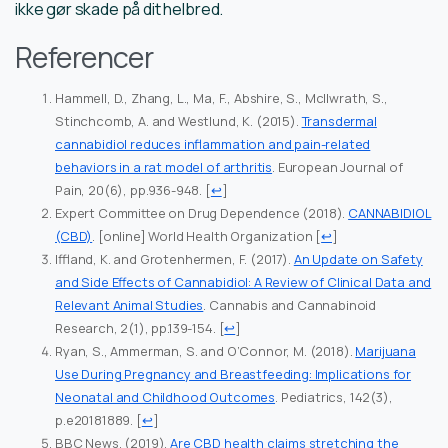
ikke gør skade på dit helbred.
Referencer
Hammell, D., Zhang, L., Ma, F., Abshire, S., McIlwrath, S.,
Stinchcomb, A. and Westlund, K. (2015).
Transdermal
cannabidiol reduces inflammation and pain-related
behaviors in a rat model of arthritis
. European Journal of
Pain, 20(6), pp.936-948.
[
↩
]
Expert Committee on Drug Dependence (2018).
CANNABIDIOL
(CBD)
. [online] World Health Organization
[
↩
]
Iffland, K. and Grotenhermen, F. (2017).
An Update on Safety
and Side Effects of Cannabidiol: A Review of Clinical Data and
Relevant Animal Studies
. Cannabis and Cannabinoid
Research, 2(1), pp.139-154.
[
↩
]
Ryan, S., Ammerman, S. and O’Connor, M. (2018).
Marijuana
Use During Pregnancy and Breastfeeding: Implications for
Neonatal and Childhood Outcomes
. Pediatrics, 142(3),
p.e20181889.
[
↩
]
BBC News. (2019).
Are CBD health claims stretching the