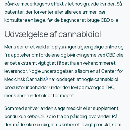
påvirke moderkagens effektivitet hos gravide kvinder. Så
patienter, der forventer eller allerede ammer, bør
konsultere en læge, før de begynder at bruge CBD olie.
Udvælgelse af cannabidiol
Mens der er et væld af oplysninger tilgængelige online og
fra apoteker om fordelene og bivirkningerne ved CBD olie,
er det ekstremt vigtigt at få det fra en velrenommeret
leverandør. Nogle undersøgelser, såsom en af ​​Center for
5
Medicinsk Cannabis
har opdaget, at nogle cannabidiol
produkter indeholder under den lovlige mængde THC,
mens andre indeholder for meget.
Som med enhver anden slags medicin eller supplement,
bør du kun købe CBD olie fra en pålidelig leverandør. På
den måde sikre du dig, at du køber et lovligt produkt, som