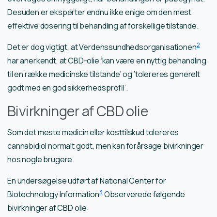
Desuden er eksperter endnu ikke enige om den mest
effektive dosering til behandling af forskellige tilstande.
2
Det er dog vigtigt, at Verdenssundhedsorganisationen
har anerkendt, at CBD-olie ‘kan være en nyttig behandling
til en række medicinske tilstande’ og ‘tolereres generelt
godt med en god sikkerhedsprofil’.
Bivirkninger af CBD olie
Som det meste medicin eller kosttilskud tolereres
cannabidiol normalt godt, men kan forårsage bivirkninger
hos nogle brugere.
En undersøgelse udført af National Center for
3
Biotechnology Information
Observerede følgende
bivirkninger af CBD olie: