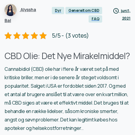
Alyssha
Dyr
Generelt om CBD
juni 1,
2021
FAQ
Bal
5/5 - (3 votes)
CBD Olie: Det Nye Mirakelmiddel?
Cannabidiol (CBD) olie har i flere år været set på med
kritiske briller, men er i de senere år steget voldsomt i
popularitet. Salget i USA er fordoblet siden 2017. Og med
et antal af brugere anslået til at være over en kvart million,
må CBD siges at være et effektivt middel. Det bruges til at
behandle en række lidelser, såsom kroniske smerter,
angst og søvnproblemer. Det kan legitimt købes hos
apoteker og helsekostforretninger..